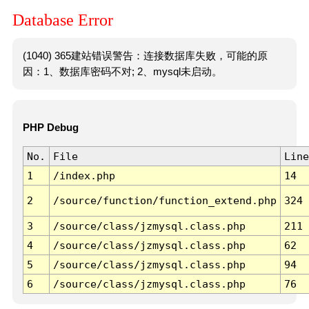
Database Error
(1040) 365建站错误警告：连接数据库失败，可能的原
因：1、数据库密码不对; 2、mysql未启动。
PHP Debug
No.
File
Line
1
/index.php
14
2
/source/function/function_extend.php
324
3
/source/class/jzmysql.class.php
211
4
/source/class/jzmysql.class.php
62
5
/source/class/jzmysql.class.php
94
6
/source/class/jzmysql.class.php
76