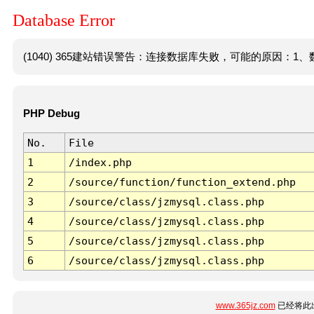
Database Error
(1040) 365建站错误警告：连接数据库失败，可能的原因：1、数
PHP Debug
No.
File
1
/index.php
2
/source/function/function_extend.php
3
/source/class/jzmysql.class.php
4
/source/class/jzmysql.class.php
5
/source/class/jzmysql.class.php
6
/source/class/jzmysql.class.php
www.365jz.com
已经将此