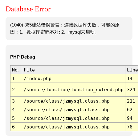
Database Error
(1040) 365建站错误警告：连接数据库失败，可能的原
因：1、数据库密码不对; 2、mysql未启动。
PHP Debug
No.
File
Line
1
/index.php
14
2
/source/function/function_extend.php
324
3
/source/class/jzmysql.class.php
211
4
/source/class/jzmysql.class.php
62
5
/source/class/jzmysql.class.php
94
6
/source/class/jzmysql.class.php
76