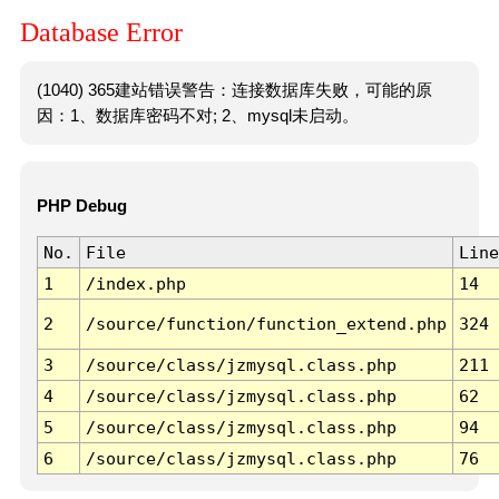
Database Error
(1040) 365建站错误警告：连接数据库失败，可能的原
因：1、数据库密码不对; 2、mysql未启动。
PHP Debug
No.
File
Line
1
/index.php
14
2
/source/function/function_extend.php
324
3
/source/class/jzmysql.class.php
211
4
/source/class/jzmysql.class.php
62
5
/source/class/jzmysql.class.php
94
6
/source/class/jzmysql.class.php
76