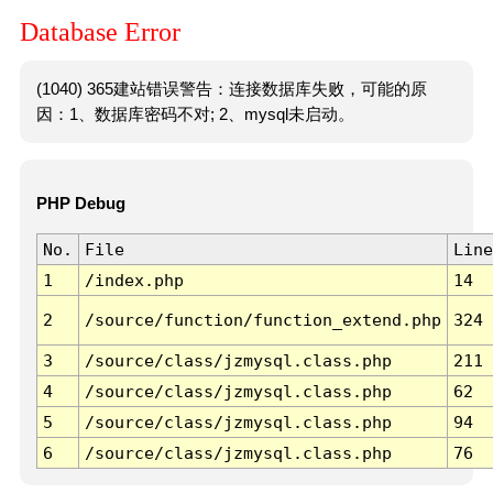
Database Error
(1040) 365建站错误警告：连接数据库失败，可能的原
因：1、数据库密码不对; 2、mysql未启动。
PHP Debug
No.
File
Line
1
/index.php
14
2
/source/function/function_extend.php
324
3
/source/class/jzmysql.class.php
211
4
/source/class/jzmysql.class.php
62
5
/source/class/jzmysql.class.php
94
6
/source/class/jzmysql.class.php
76